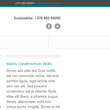
+370 653 60000 |
info@langucentras.lt
Susisiekite: +370 653 60000
Mattis Condimentum Mollis
Donec sed odio dui. Duis mollis,
est non commodo luctus, nisi erat
porttitor ligula, eget lacinia odio
sem nec elit. Sed posuere
consectetur est at lobortis. Nulla
vitae elit libero, a pharetra augue.
Donec ullamcorper nulla non
t
metus auctor fringilla. Donec id elit