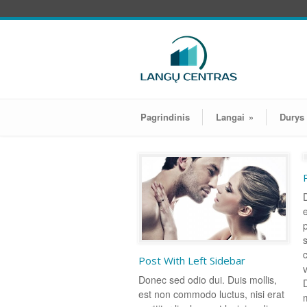
Pagrindinis
Langai
»
Durys
p
c
Post With Left Sidebar
v
Donec sed odio dui. Duis mollis,
est non commodo luctus, nisi erat
m