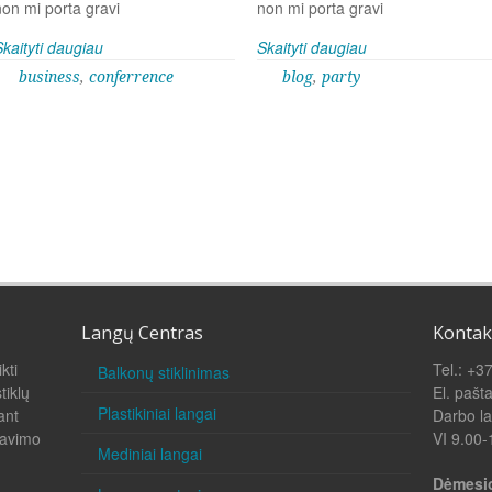
non mi porta gravi
non mi porta gravi
Skaityti daugiau
Skaityti daugiau
business
,
conferrence
blog
,
party
Langų Centras
Kontak
kti
Tel.: +3
Balkonų stiklinimas
tiklų
El. pašt
Plastikiniai langai
dant
Darbo la
navimo
VI 9.00-
Mediniai langai
Dėmesio