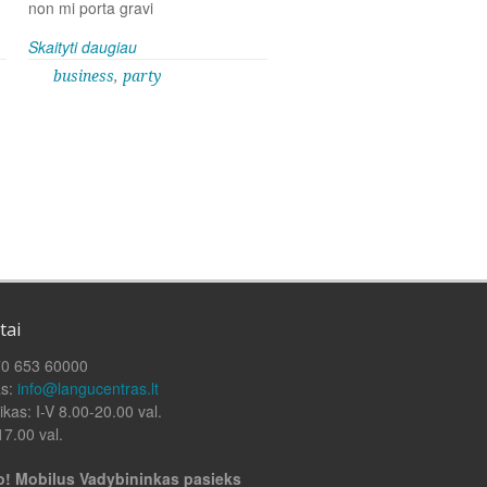
non mi porta gravi
Skaityti daugiau
business
,
party
tai
70 653 60000
as:
info@langucentras.lt
ikas: I-V 8.00-20.00 val.
17.00 val.
! Mobilus Vadybininkas pasieks