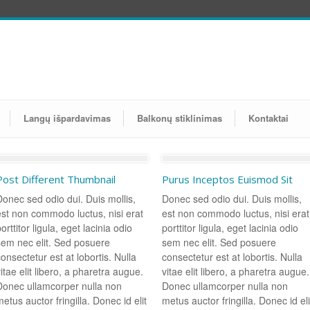
Langų išpardavimas
Balkonų stiklinimas
Kontaktai
Post Different Thumbnail
Purus Inceptos Euismod Sit
Donec sed odio dui. Duis mollis,
Donec sed odio dui. Duis mollis,
est non commodo luctus, nisi erat
est non commodo luctus, nisi erat
orttitor ligula, eget lacinia odio
porttitor ligula, eget lacinia odio
sem nec elit. Sed posuere
sem nec elit. Sed posuere
onsectetur est at lobortis. Nulla
consectetur est at lobortis. Nulla
itae elit libero, a pharetra augue.
vitae elit libero, a pharetra augue.
Donec ullamcorper nulla non
Donec ullamcorper nulla non
etus auctor fringilla. Donec id elit
metus auctor fringilla. Donec id eli