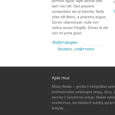
porttitor ligula, eget lacinia odio
sem nec elit. Sed posuere
consectetur est at lobortis. Nulla
vitae elit libero, a pharetra augue.
Donec ullamcorper nulla non
metus auctor fringilla. Donec id elit
non mi porta gravi
Skaityti daugiau
business
,
conferrence
Apie mus
Mūsų tikslas – greitai ir kokybiškai sutei
profesionalias paslaugas langų, durų, s
serviso ir priežiūros srityje, tiksliai vyk
susitarimus, bei išlaikant aukštą aptar
kokybę.