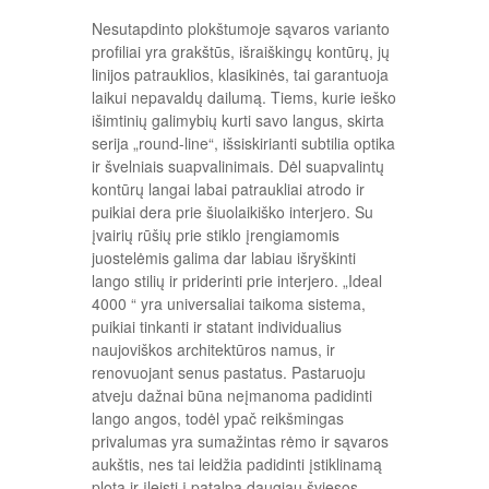
Nesutapdinto plokštumoje sąvaros varianto
profiliai yra grakštūs, išraiškingų kontūrų, jų
linijos patrauklios, klasikinės, tai garantuoja
laikui nepavaldų dailumą. Tiems, kurie ieško
išimtinių galimybių kurti savo langus, skirta
serija „round-line“, išsiskirianti subtilia optika
ir švelniais suapvalinimais. Dėl suapvalintų
kontūrų langai labai patraukliai atrodo ir
puikiai dera prie šiuolaikiško interjero. Su
įvairių rūšių prie stiklo įrengiamomis
juostelėmis galima dar labiau išryškinti
lango stilių ir priderinti prie interjero. „Ideal
4000 “ yra universaliai taikoma sistema,
puikiai tinkanti ir statant individualius
naujoviškos architektūros namus, ir
renovuojant senus pastatus. Pastaruoju
atveju dažnai būna neįmanoma padidinti
lango angos, todėl ypač reikšmingas
privalumas yra sumažintas rėmo ir sąvaros
aukštis, nes tai leidžia padidinti įstiklinamą
plotą ir įleisti į patalpą daugiau šviesos.