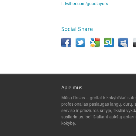
t:
twitter.com/goodlayers
Social Share
Apie mus
Mūsų tikslas – greitai ir kokybiškai sutei
profesionalias paslaugas langų, durų, s
serviso ir priežiūros srityje, tiksliai vyk
susitarimus, bei išlaikant aukštą aptar
kokybę.