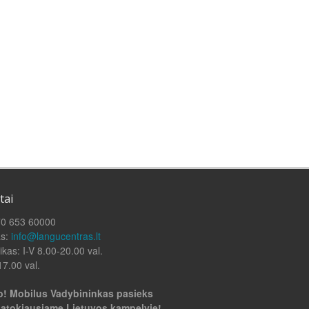
tai
70 653 60000
as:
info@langucentras.lt
ikas: I-V 8.00-20.00 val.
17.00 val.
! Mobilus Vadybininkas pasieks
 atokiausiame Lietuvos kampelyje!