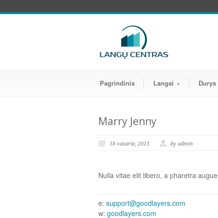
Pagrindinis
Langai
»
Durys
Marry Jenny
18 vasario, 2013
by admin
Nulla vitae elit libero, a pharetra augu
e:
support@goodlayers.com
w:
goodlayers.com