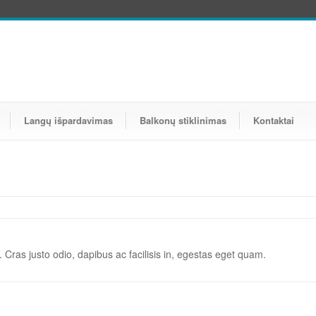
Langų išpardavimas
Balkonų stiklinimas
Kontaktai
e. Cras justo odio, dapibus ac facilisis in, egestas eget quam.