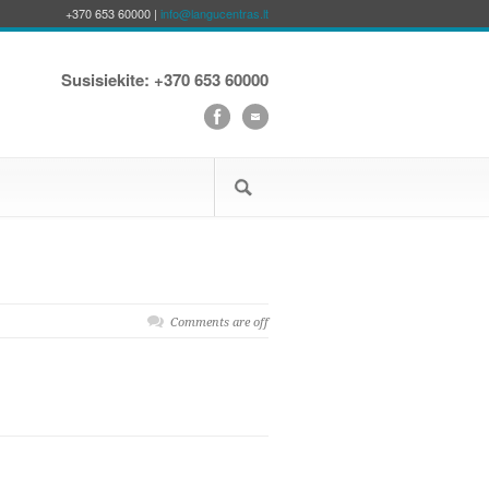
+370 653 60000 |
info@langucentras.lt
Susisiekite: +370 653 60000
Comments are off