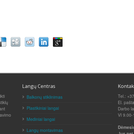
Langų Centras
Kontak
kti
Tel.: +3
Balkonų stiklinimas
tiklų
El. pašt
Plastikiniai langai
dant
Darbo la
navimo
VI 9.00-
Mediniai langai
Dėmesio
Langų montavimas
Jus net